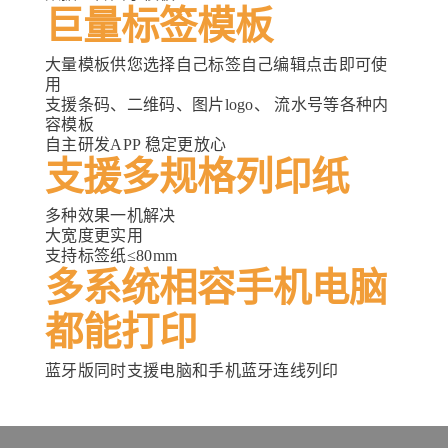
×
创建心愿单
巨量
标签模板
大量模板供您选择自己标签自己编辑点击即可使
愿望清单名称
用
支援条码、二维码、图片logo、 流水号等各种内
容模板
自主研发APP 稳定更放心
支援多规格列印纸
取消
创建心愿单
多种效果一机解决
大宽度更实用
支持标签纸≤80mm
多系统相容手机电脑
都能打印
蓝牙版同时支援电脑和手机蓝牙连线列印