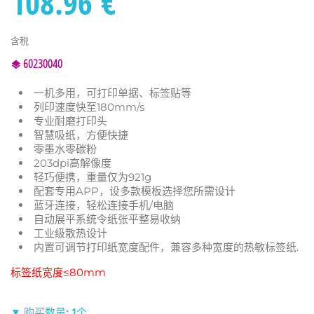
108.96 €
含税
60230040
一机多用，可打印单据、标签贴等
列印速度快至180mm/s
专业耐磨打印头
智慧吸纸，方便快捷
零墨水零碳粉
203dpi高解像度
轻巧便携，重量仅为921g
配套专用APP，设多款模板选择您所需设计
蓝牙连接，轻松连接手机/电脑
自动展平系统令纸张平整易收纳
工业级散热设计
内置可调节打印纸宽度配件，兼容多种宽度的热敏标签纸.
标签纸宽度≤80mm
▼ 购买数量: 1个