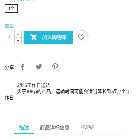
1个
数量

favorite_border
加入购物车
分享
2到5工作日送达
大于10kg的产品，运输时间可能会适当延长到3到7个工
作日
描述
商品详细信息
REVIEWS