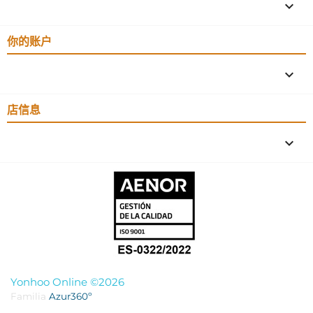

你的账户

店信息
keyboard_arrow_down
Yonhoo Online ©2026
Familia
Azur360º