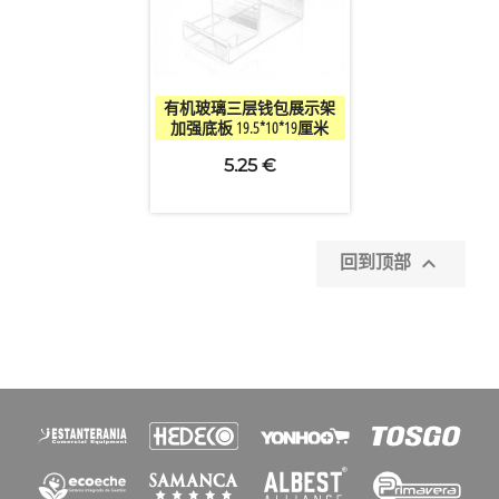

快速查看
有机玻璃三层钱包展示架
加强底板 19.5*10*19厘米
5.25 €

回到顶部
×
创建心愿单