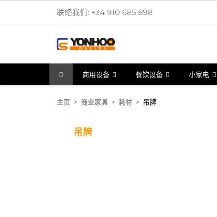
联络我们:
+34 910 685 898
商用设备
餐饮设备
小家电
主页
商业家具
耗材
吊牌
吊牌