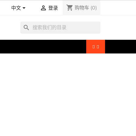
shopping_cart


购物车
(0)
中文
登录
search