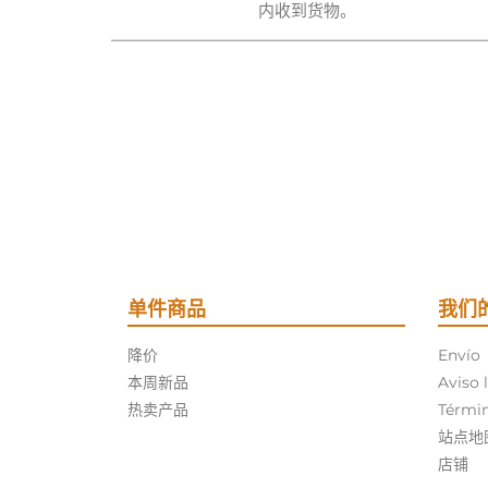
内收到货物。
单件商品
我们
降价
Envío
本周新品
Aviso 
热卖产品
Términ
站点地
店铺