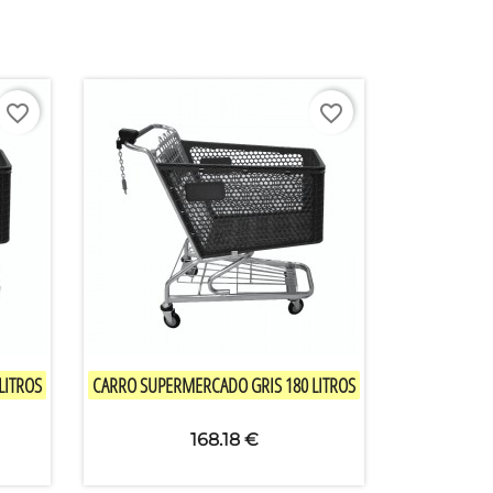
favorite_border
favorite_border

快速查看
LITROS
CARRO SUPERMERCADO GRIS 180 LITROS
168.18 €