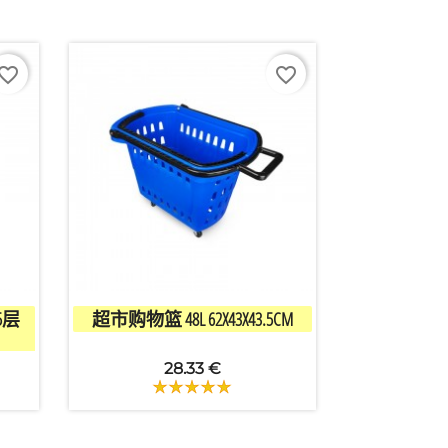
vorite_border
favorite_border

快速查看
5层
超市购物篮 48L 62X43X43.5CM
保鲜
28.33 €