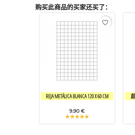
购买此商品的买家还买了：
favorite_border

快速查看
REJA METÁLICA BLANCA 120 X 60 CM
超
9.90 €