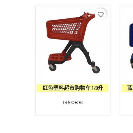
favorite_border
愿望

快速查看
红色塑料超市购物车 120升
蓝
145.08 €