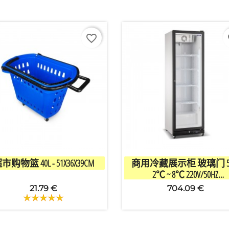
favorite_border
fa


快速查看
快速查看
市购物篮 40L - 51X36X39CM
商用冷藏展示柜 玻璃门 
2℃ ~ 8℃ 220V/50HZ
595*580*1940MM 大容量
21.79 €
704.09 €