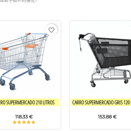
现轮子损坏的情况！
favorite_border


快速查看
快速查看
RO SUPERMERCADO 210 LITROS
CARRO SUPERMERCADO GRIS 120 
118.33 €
153.88 €