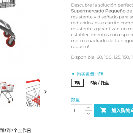
Descubre la solución perfec
Supermercado Pequeño
de 
resistente y diseñado para
reducidos, este carrito comb
resistentes garantizan un ma
establecimientos con espac
metro cuadrado de tu negoci
robusto!
Disponible: 60, 100, 125, 150, 1
▼ 购买数量: 1辆
1辆
5辆 / 托盘

数量

加入购物
到3到7个工作日