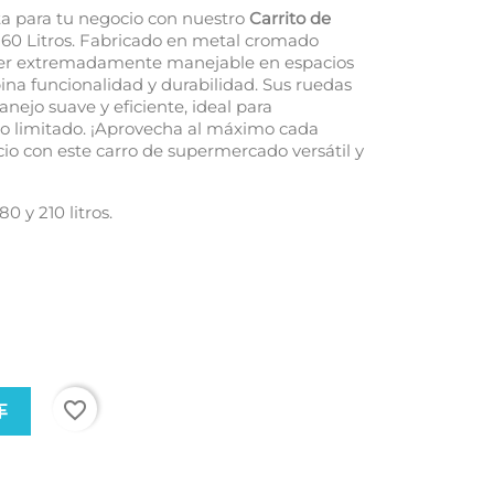
ta para tu negocio con nuestro
Carrito de
60 Litros. Fabricado en metal cromado
 ser extremadamente manejable en espacios
ina funcionalidad y durabilidad. Sus ruedas
nejo suave y eficiente, ideal para
io limitado. ¡Aprovecha al máximo cada
o con este carro de supermercado versátil y
80 y 210 litros.
favorite_border
车