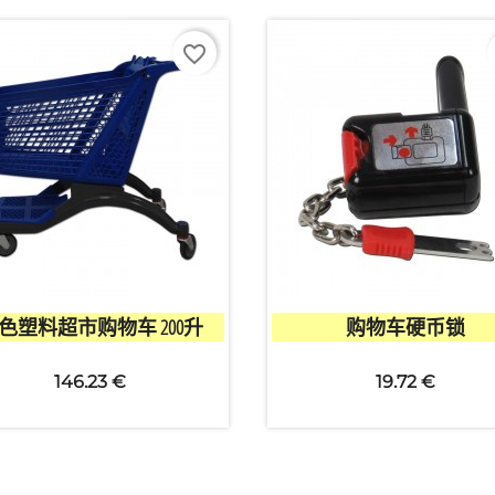
创建心愿单
favorite_border
清单名称
取消
创建心愿单


快速查看
快速查看
色塑料超市购物车 200升
购物车硬币锁
146.23 €
19.72 €