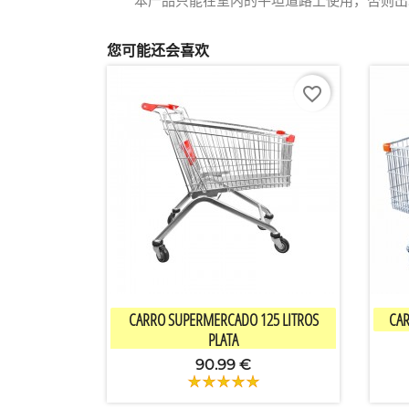
本产品只能在室内的平坦道路上使用，否则出
您可能还会喜欢
favorite_border

快速查看
CARRO SUPERMERCADO 125 LITROS
CAR
PLATA
90.99 €