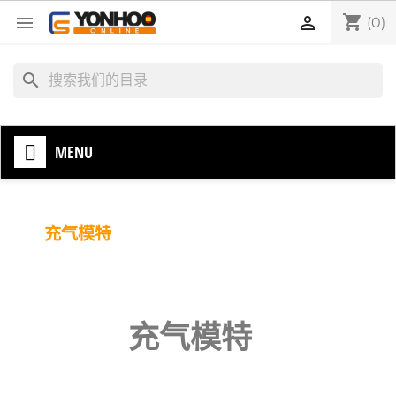
shopping_cart


(0)
search
MENU
充气模特
充气模特