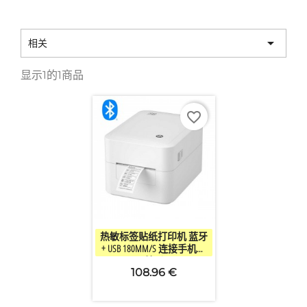

相关
显示1的1商品
favorite_border

快速查看
热敏标签贴纸打印机 蓝牙
+ USB 180MM/S 连接手机随
时打印
108.96 €