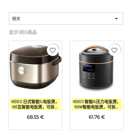

相关
显示1的3商品
favorite_border
favorite_border


快速查看
快速查看
HEDECO 日式智能5L电饭煲，
HEDECO 智能4L压力电饭煲，
900瓦智能电饭煲，可拆卸
900W智能电饭煲，可拆卸
不粘内胆
不粘内胆
68.55 €
61.76 €