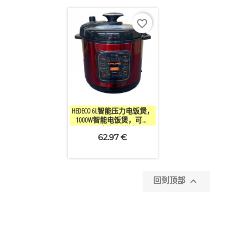
favorite_border

快速查看
HEDECO 6L智能压力电饭煲，
1000W智能电饭煲，可编
程，可拆卸不粘内胆
62.97 €

回到顶部