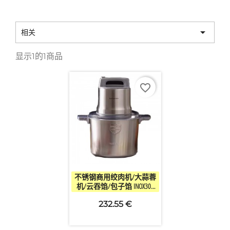

相关
显示1的1商品
favorite_border

快速查看
不锈钢商用绞肉机/大蒜蓉
机/云吞馅/包子馅 INOX304
10L 220V/1200W
232.55 €