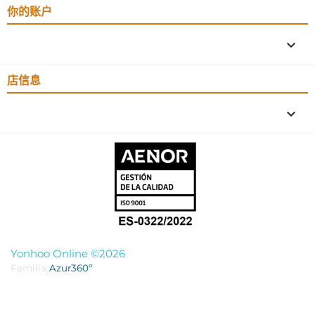
你的账户

店信息
keyboard_arrow_down
Yonhoo Online ©2026
Familia
Azur360º