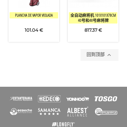
愿望清单名称


快速查看
快速查看
PLANCHA DE VAPOR VIOLADA
全自动麻将机 101X101X78CM
40号和48号麻将牌
取消
创建心愿单
101.04 €
817.37 €

回到顶部