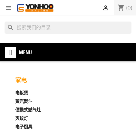
shopping_cart


(0)
search
MENU
家电
电饭煲
蒸汽熨斗
便携式燃气灶
灭蚊灯
电子厨具