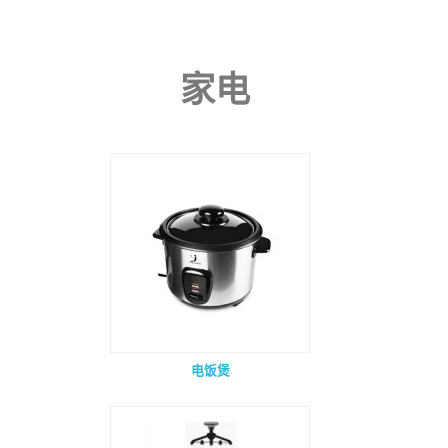
家电
电饭煲