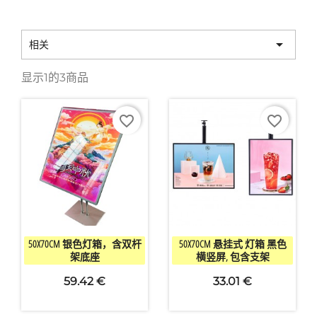

相关
显示1的3商品
favorite_border
favorite_border


快速查看
快速查看
50X70CM 银色灯箱，含双杆
50X70CM 悬挂式 灯箱 黑色
架底座
横竖屏, 包含支架
59.42 €
33.01 €