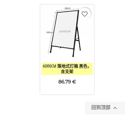
favorite_border

快速查看
60X90CM 落地式灯箱 黑色，
含支架
86.79 €

回到顶部