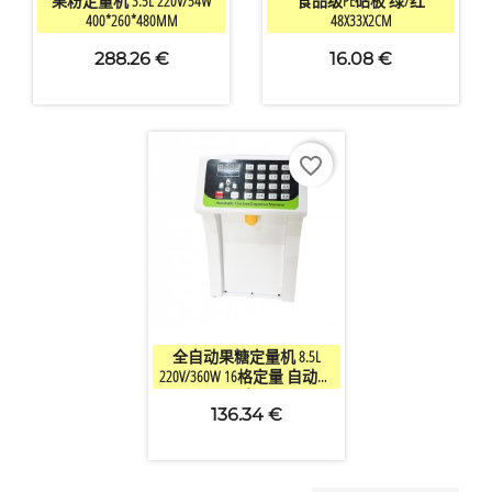
果粉定量机 3.5L 220V/54W
食品级PE砧板 绿/红
400*260*480MM
48X33X2CM
288.26 €
16.08 €
favorite_border

快速查看
全自动果糖定量机 8.5L
220V/360W 16格定量 自动清
洗
136.34 €