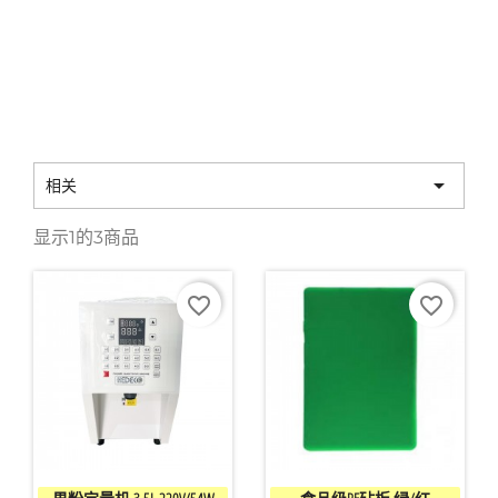
×
创建心愿单
愿望清单名称

相关
显示1的3商品
取消
创建心愿单
favorite_border
favorite_border


快速查看
快速查看