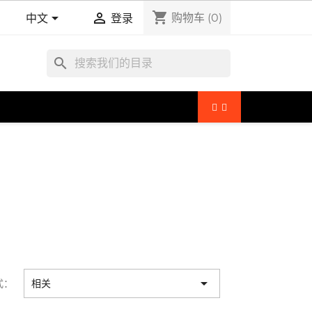
shopping_cart


购物车
(0)
中文
登录
search

式：
相关