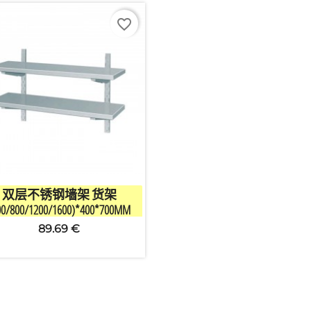
favorite_border

快速查看
双层不锈钢墙架 货架
00/800/1200/1600)*400*700MM
89.69 €