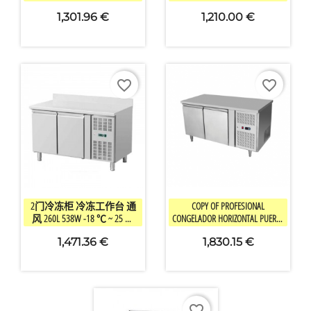
310W -2 ℃ ~ 8 ℃
1,301.96 €
1,210.00 €
favorite_border
favorite_border


快速查看
快速查看
2门冷冻柜 冷冻工作台 通
COPY OF PROFESIONAL
风 260L 538W -18 ℃ ~ 25 ℃
CONGELADOR HORIZONTAL PUERTA
6.7KW/24H
DE CRISTAL 530L/750L/980L -18
1,471.36 €
1,830.15 €
℃ ~ -20 ℃
favorite_border