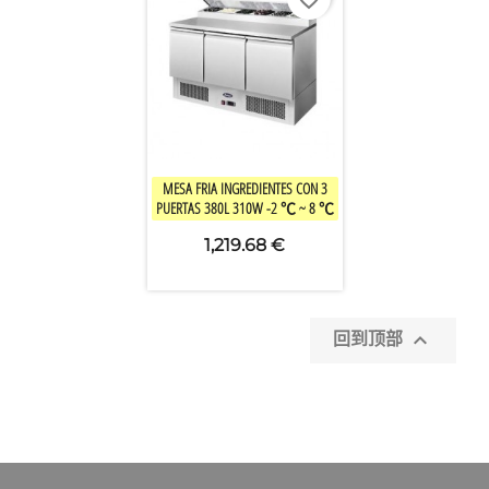
×
创建心愿单
愿望清单名称
取消
创建心愿单

快速查看
MESA FRIA INGREDIENTES CON 3
PUERTAS 380L 310W -2 ℃ ~ 8 ℃
1,219.68 €

回到顶部