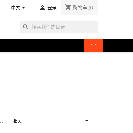
shopping_cart


购物车
(0)
中文
登录
search

式：
相关