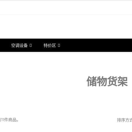
空调设备
特价区
储物货架
11件商品。
排序方