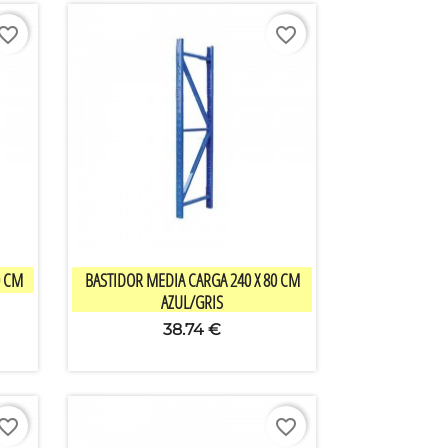
vorite_border
favorite_border

快速查看
 CM
BASTIDOR MEDIA CARGA 240 X 80 CM
AZUL/GRIS
38.74 €
vorite_border
favorite_border