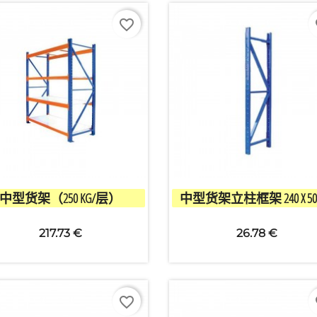
favorite_border
fa


快速查看
快速查看
中型货架（250 KG/层）
中型货架立柱框架 240 X 50
217.73 €
26.78 €
favorite_border
fa