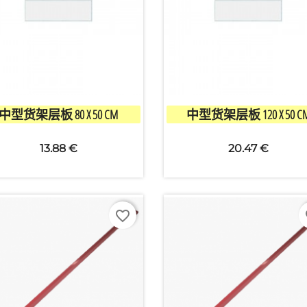


快速查看
快速查看
中型货架层板 80 X 50 CM
中型货架层板 120 X 50 C
创建心愿单
13.88 €
20.47 €
清单名称
favorite_border
fa
取消
创建心愿单