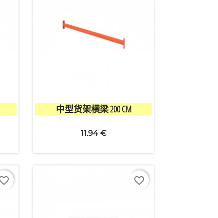

快速查看
中型货架横梁 200 CM
11.94 €
vorite_border
favorite_border