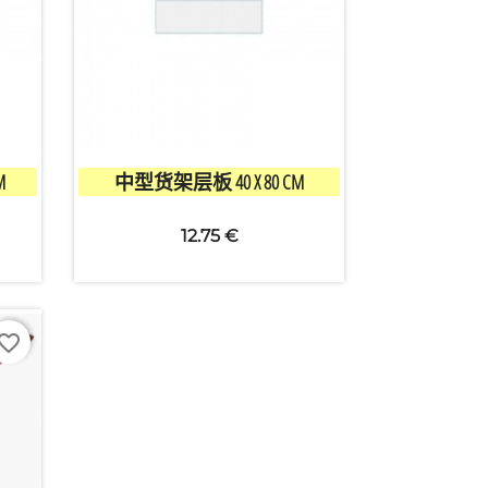

快速查看
×
M
中型货架层板 40 X 80 CM
12.75 €
vorite_border