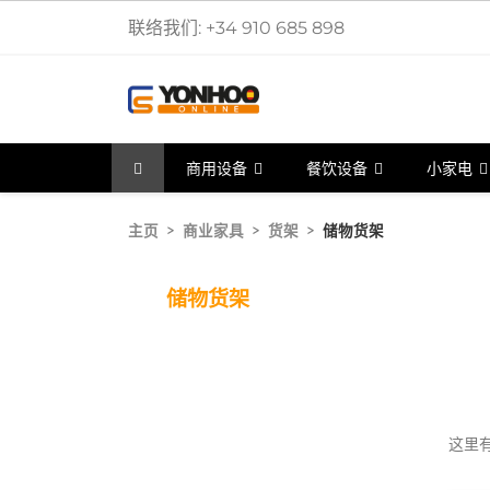
联络我们:
+34 910 685 898
商用设备
餐饮设备
小家电
主页
商业家具
货架
储物货架
储物货架
这里有