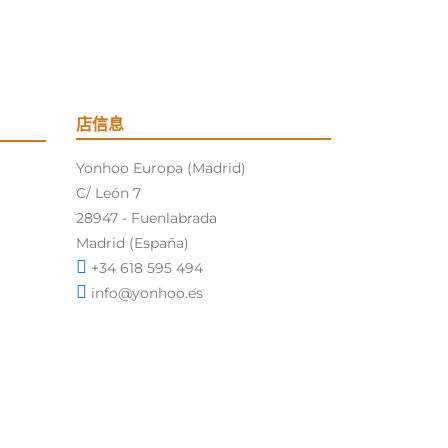
店信息
Yonhoo Europa (Madrid)
C/ León 7
28947 - Fuenlabrada
Madrid (España)
+34 618 595 494
info@yonhoo.es