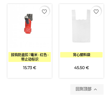
favorite_border
favorite_border


快速查看
快速查看
挂钩防盗扣 7毫米 - 红色 -
背心塑料袋
带止动标识
15.73 €
45.50 €

回到顶部