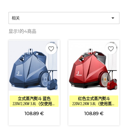

相关
显示1的4商品
favorite_border
favorite_border


快速查看
快速查看
立式蒸汽熨斗 蓝色
红色立式蒸汽熨斗
220V/2.2KW 3.8L（仅使用蒸
220V/2.2KW 3.8L（使用蒸馏
馏水）
水）
108.89 €
108.89 €