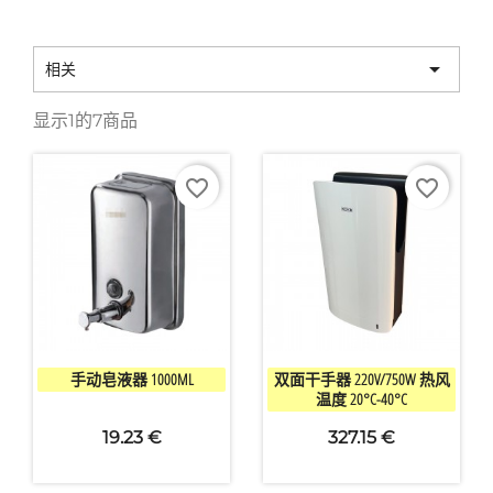

相关
显示1的7商品
favorite_border
favorite_border


快速查看
快速查看
手动皂液器 1000ML
双面干手器 220V/750W 热风
温度 20°C-40°C
19.23 €
327.15 €