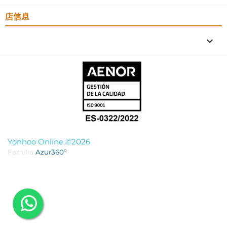
店信息
keyboard_arrow_down
Yonhoo Online ©2026
Familia
Azur360º