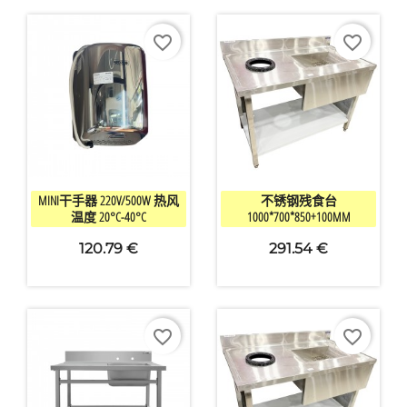
favorite_border
favorite_border


快速查看
快速查看
MINI干手器 220V/500W 热风
不锈钢残食台
温度 20°C-40°C
1000*700*850+100MM
120.79 €
291.54 €
favorite_border
favorite_border