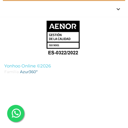
keyboard_arrow_down
Yonhoo Online ©2026
Familia
Azur360º