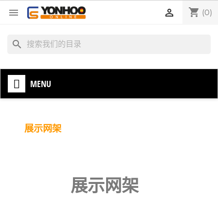
shopping_cart


(0)
search
MENU
展示网架
展示网架