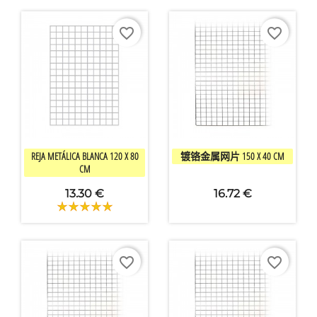
favorite_border
favorite_border


快速查看
快速查看
REJA METÁLICA BLANCA 120 X 80
镀铬金属网片 150 X 40 CM
CM
13.30 €
16.72 €
favorite_border
favorite_border