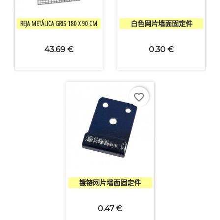


快速查看
快速查看
REJA METÁLICA GRIS 180 X 90 CM
白色网片墙面固定件
取消
创建心愿单
43.69 €
0.30 €
favorite_border

快速查看
镀铬网片墙面固定件
0.47 €