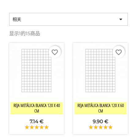

相关
显示1的15商品
favorite_border
favorite_border


快速查看
快速查看
REJA METÁLICA BLANCA 120 X 40
REJA METÁLICA BLANCA 120 X 60
CM
CM
7.14 €
9.90 €