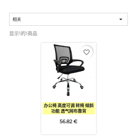

相关
显示1的1商品
favorite_border

快速查看
办公椅 高度可调 转椅 倾斜
功能 透气网布靠背
56.82 €