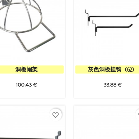


快速查看
快速查看
洞板帽架
灰色洞板挂钩（G2）
100.43 €
33.88 €
favorite_border
fa