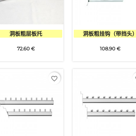


快速查看
快速查看
洞板粗层板托
洞板粗挂钩（带挡头
72.60 €
108.90 €
favorite_border
fa
创建心愿单
清单名称