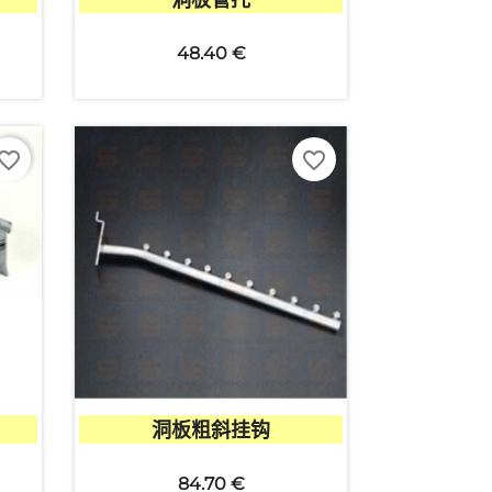
48.40 €
vorite_border
favorite_border

快速查看
洞板粗斜挂钩
84.70 €