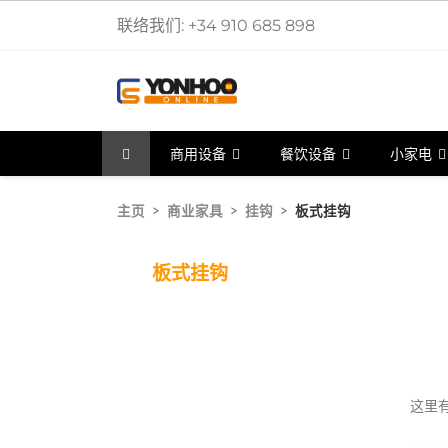
联络我们:
+34 910 685 898
商用设备
餐饮设备
小家电
主页
商业家具
挂钩
板式挂钩
板式挂钩
这里有