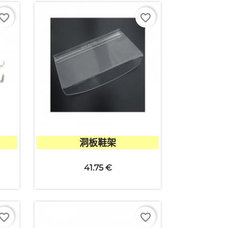
vorite_border
favorite_border

快速查看
洞板鞋架
41.75 €
vorite_border
favorite_border