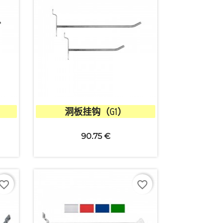

快速查看
洞板挂钩（G1）
90.75 €
vorite_border
favorite_border