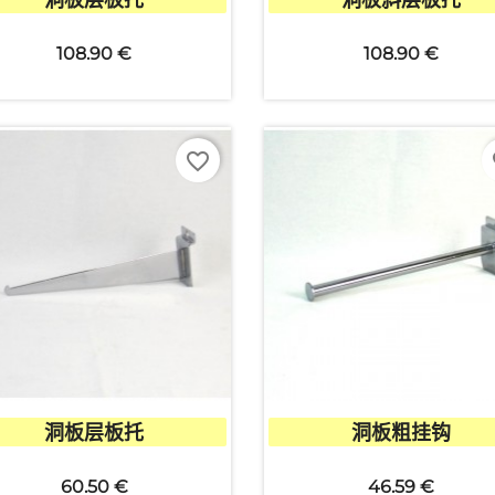
108.90 €
108.90 €
favorite_border
fa


快速查看
快速查看
洞板层板托
洞板粗挂钩
60.50 €
46.59 €