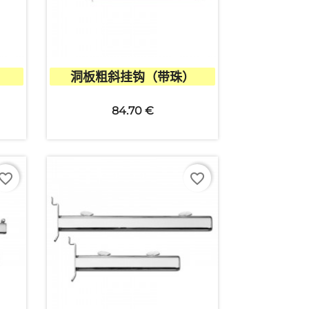

快速查看
）
洞板粗斜挂钩（带珠）
84.70 €
vorite_border
favorite_border
×