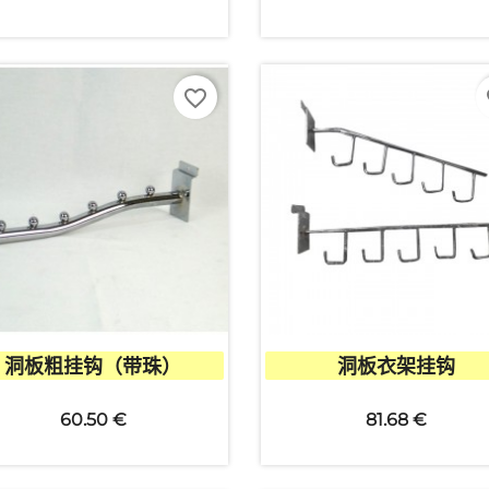
favorite_border
fa


快速查看
快速查看
洞板粗挂钩（带珠）
洞板衣架挂钩
60.50 €
81.68 €