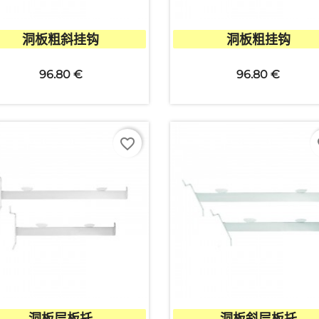


快速查看
快速查看
洞板粗斜挂钩
洞板粗挂钩
取消
创建心愿单
96.80 €
96.80 €
favorite_border
fa


快速查看
快速查看
洞板层板托
洞板斜层板托