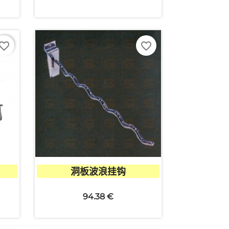
vorite_border
favorite_border

快速查看
洞板波浪挂钩
94.38 €