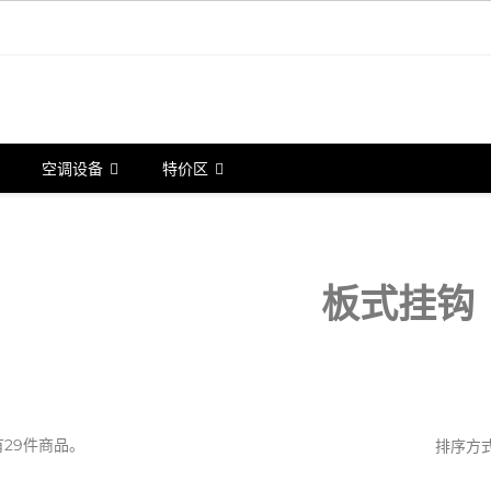
空调设备
特价区
板式挂钩
29件商品。
排序方