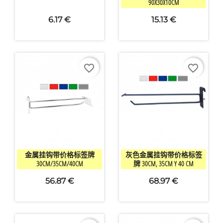
90X30X10CM
愿望清单名称
6.17 €
15.13 €
favorite_border
favorite_border
取消
创建心愿单


快速查看
快速查看
金属挂钩带价格标签牌
灰色金属挂钩带价格标签
30CM/35CM/40CM
牌 30CM, 35CM Y 40 CM
+1
56.87 €
68.97 €