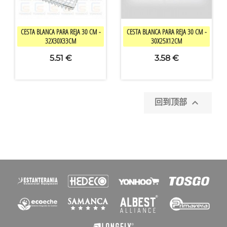


快速查看
快速查看
CESTA BLANCA PARA REJA 30 CM -
CESTA BLANCA PARA REJA 30 CM -
32X30X33CM
30X25X12CM
5.51 €
3.58 €

回到顶部