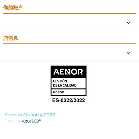
你的账户

店信息
keyboard_arrow_down
Yonhoo Online ©2026
Familia
Azur360º