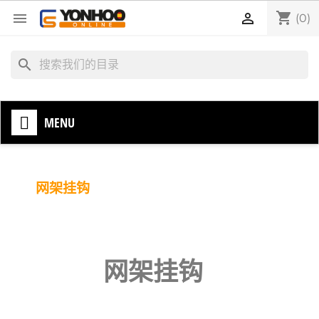
shopping_cart


(0)
search
MENU
网架挂钩
网架挂钩