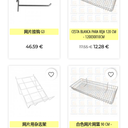


快速查看
快速查看
网片挂钩 G3
CESTA BLANCA PARA REJA 120 CM
- 120X30X10CM
46.59 €
12.28 €
17.55 €
favorite_border
favorite_border
×
创建心愿单


快速查看
快速查看
网片用杂志架
白色网片网篮 90 CM -