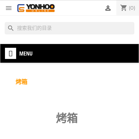
shopping_cart


(0)
search
MENU
烤箱
烤箱