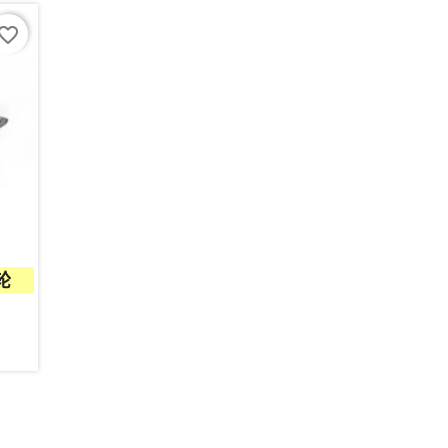
vorite_border
墨轮