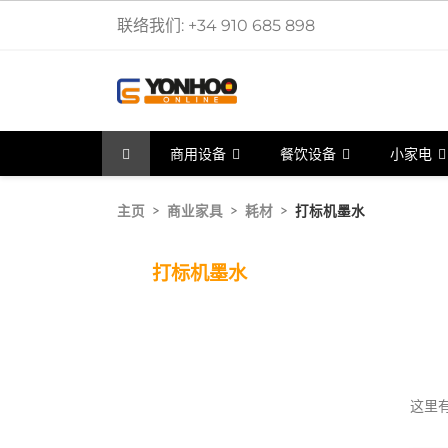
联络我们:
+34 910 685 898
商用设备
餐饮设备
小家电
主页
商业家具
耗材
打标机墨水
打标机墨水
这里