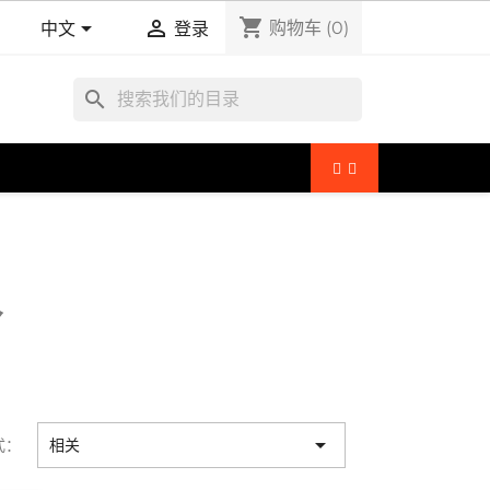
shopping_cart


购物车
(0)
中文
登录
search
水

式：
相关