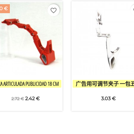
30 €
favorite_border
fa


快速查看
快速查看
ZA ARTICULADA PUBLICIDAD 18 CM
广告用可调节夹子 一包
2.42 €
3.03 €
2.72 €