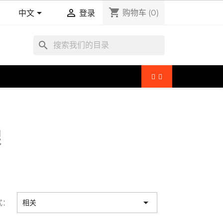
shopping_cart


购物车
(0)
中文
登录
search
架

式：
相关