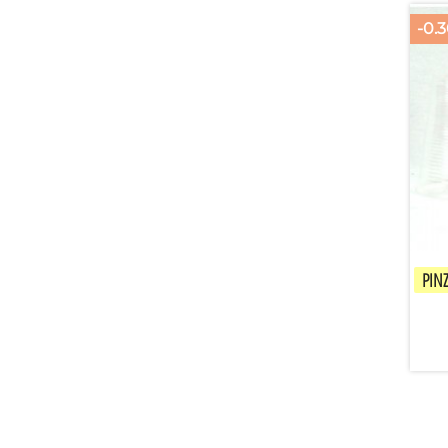
-0.
PIN