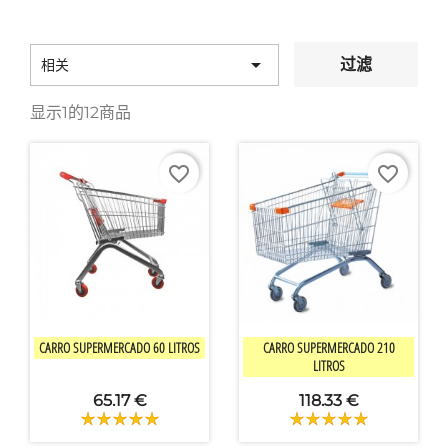

过滤
相关
显示1的12商品
favorite_border
favorite_border


快速查看
快速查看
CARRO SUPERMERCADO 60 LITROS
CARRO SUPERMERCADO 210
LITROS
65.17 €
118.33 €