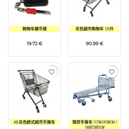


快速查看
快速查看
购物车硬币锁
灰色超市购物车 125升
19.72 €
90.99 €
favorite_border
favorite_border


快速查看
快速查看
60L灰色欧式超市手推车
理货手推车 117X61X108CM /
168X73X95CM