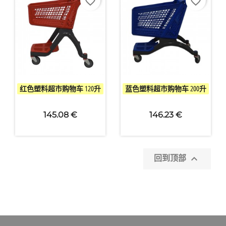
×
创建心愿单
favorite_border
favorite_border
愿望清单名称
取消
创建心愿单


快速查看
快速查看
红色塑料超市购物车 120升
蓝色塑料超市购物车 200升
145.08 €
146.23 €

回到顶部