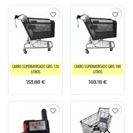
favorite_border
favorite_border


快速查看
快速查看
CARRO SUPERMERCADO GRIS 120
CARRO SUPERMERCADO GRIS 180
LITROS
LITROS
153.88 €
168.18 €
favorite_border
favorite_border