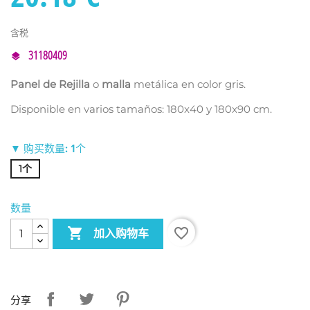
含税
31180409
Panel de Rejilla
o
malla
metálica en color gris.
Disponible en varios tamaños: 180x40 y 180x90 cm.
▼ 购买数量: 1个
1个
数量

favorite_border
加入购物车
分享