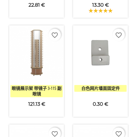
22.81 €
13.30 €
×
favorite_border
favorite_border
创建心愿单
愿望清单名称


快速查看
快速查看
取消
创建心愿单
眼镜展示架 带镜子 3-115 副
白色网片墙面固定件
眼镜
121.13 €
0.30 €
favorite_border
favorite_border