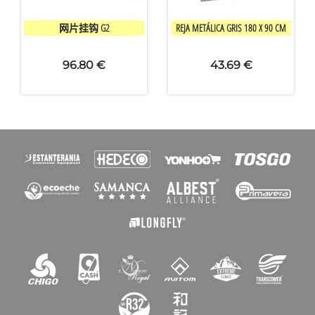


快速查看
快速查看
网片挂钩 G2
REJA METÁLICA GRIS 180 X 90 CM
96.80 €
43.69 €