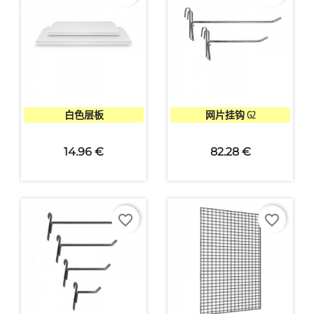


快速查看
快速查看
白色层板
网片挂钩 G2
14.96 €
82.28 €
favorite_border
favorite_border