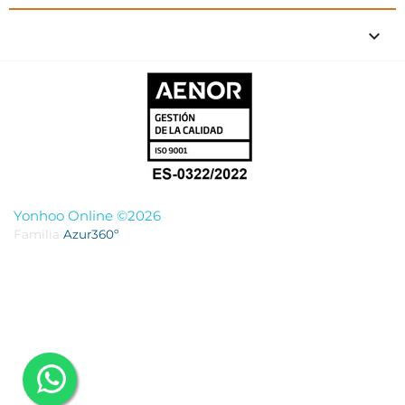
keyboard_arrow_down
Yonhoo Online ©2026
Familia
Azur360º