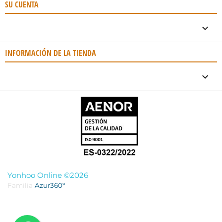
SU CUENTA

INFORMACIÓN DE LA TIENDA
keyboard_arrow_down
Yonhoo Online ©2026
Familia
Azur360º