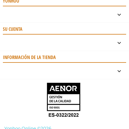
YONHOO

SU CUENTA

INFORMACIÓN DE LA TIENDA
keyboard_arrow_down
Yonhoo Online ©2026