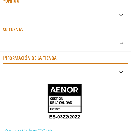
YONHOO

SU CUENTA

INFORMACIÓN DE LA TIENDA
keyboard_arrow_down
Yonhoo Online ©2026