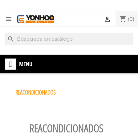
shopping_cart


(0)
search
MENU
REACONDICIONADOS
REACONDICIONADOS