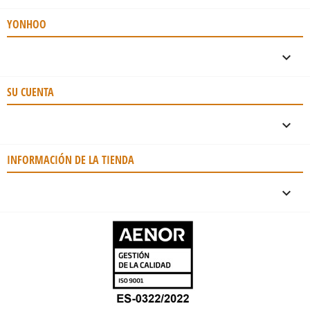
YONHOO

SU CUENTA

INFORMACIÓN DE LA TIENDA
keyboard_arrow_down