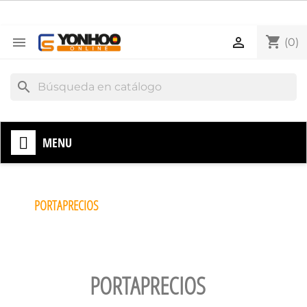
shopping_cart


(0)
search
MENU
PORTAPRECIOS
PORTAPRECIOS