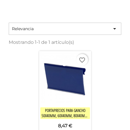

Relevancia
Mostrando 1-1 de 1 artículo(s)
favorite_border

Vista rápida
PORTAPRECIOS PARA GANCHO
50X40MM, 60X40MM, 80X40MM,
MULTICOLOR
8,47 €