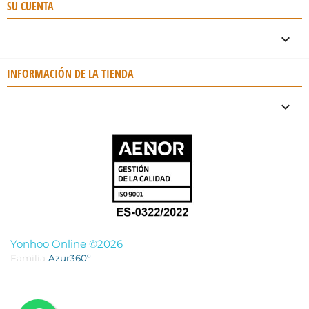
SU CUENTA

INFORMACIÓN DE LA TIENDA
keyboard_arrow_down
Yonhoo Online ©2026
Familia
Azur360º