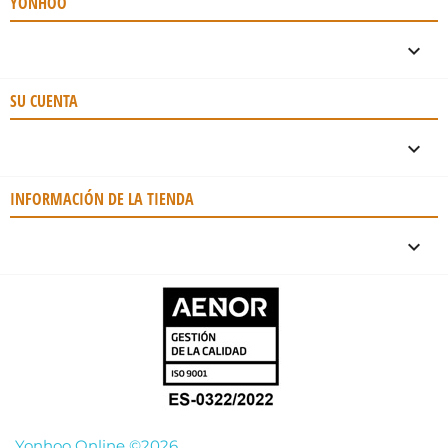
YONHOO

SU CUENTA

INFORMACIÓN DE LA TIENDA
keyboard_arrow_down
Yonhoo Online ©2026