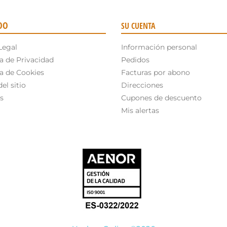
OO
SU CUENTA
Legal
Información personal
ca de Privacidad
Pedidos
ca de Cookies
Facturas por abono
el sitio
Direcciones
s
Cupones de descuento
Mis alertas