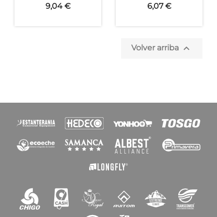
9,04 €
6,07 €

Volver arriba