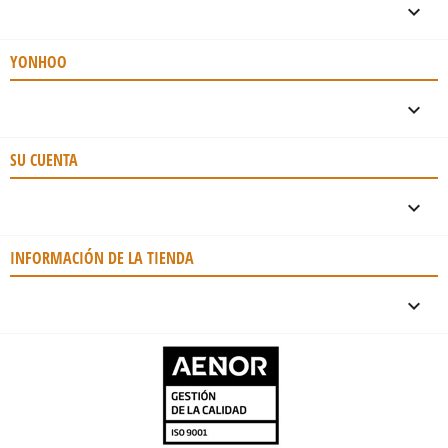

YONHOO

SU CUENTA

INFORMACIÓN DE LA TIENDA
keyboard_arrow_down