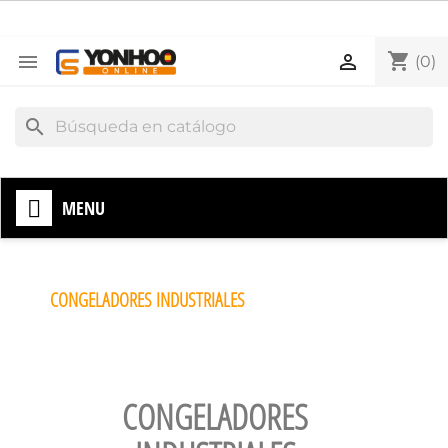
shopping_cart


(0)
search
MENU
CONGELADORES INDUSTRIALES
CONGELADORES