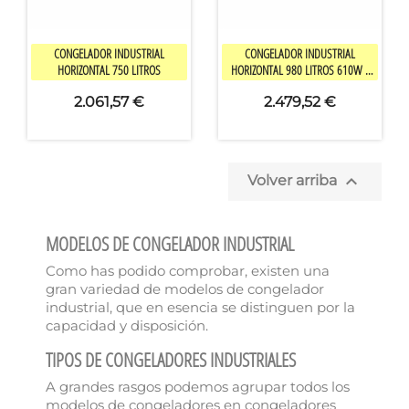


Vista rápida
Vista rápida
CONGELADOR INDUSTRIAL
CONGELADOR INDUSTRIAL
HORIZONTAL 750 LITROS
HORIZONTAL 980 LITROS 610W /
4.5A
2.061,57 €
2.479,52 €

Volver arriba
MODELOS DE CONGELADOR INDUSTRIAL
Como has podido comprobar, existen una
gran variedad de modelos de congelador
industrial, que en esencia se distinguen por la
capacidad y disposición.
TIPOS DE CONGELADORES INDUSTRIALES
A grandes rasgos podemos agrupar todos los
modelos de congeladores en congeladores