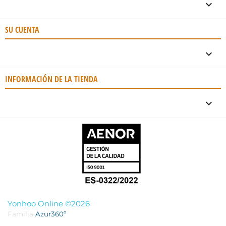

SU CUENTA

INFORMACIÓN DE LA TIENDA
keyboard_arrow_down
Yonhoo Online ©2026
Familia
Azur360º