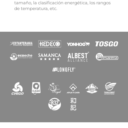
tamaño, la clasificación energética, los rangos
Nombre de la lista de deseos
de temperatura, etc.
Cancelar
Crear lista de deseos