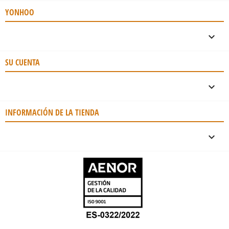
YONHOO

SU CUENTA

INFORMACIÓN DE LA TIENDA
keyboard_arrow_down