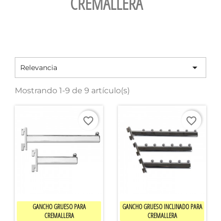
CREMALLERA

Relevancia
Mostrando 1-9 de 9 artículo(s)
favorite_border
favorite_border


Vista rápida
Vista rápida
GANCHO GRUESO PARA
GANCHO GRUESO INCLINADO PARA
CREMALLERA
CREMALLERA