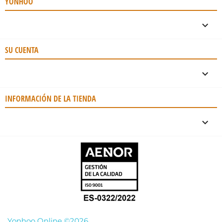
YONHOO

SU CUENTA

INFORMACIÓN DE LA TIENDA
keyboard_arrow_down
Yonhoo Online ©2026