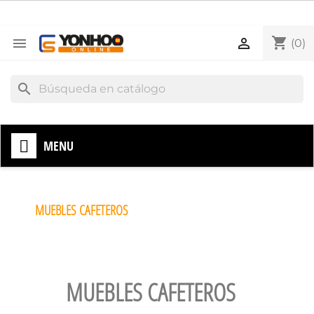
shopping_cart


(0)
search
MENU
MUEBLES CAFETEROS
MUEBLES CAFETEROS