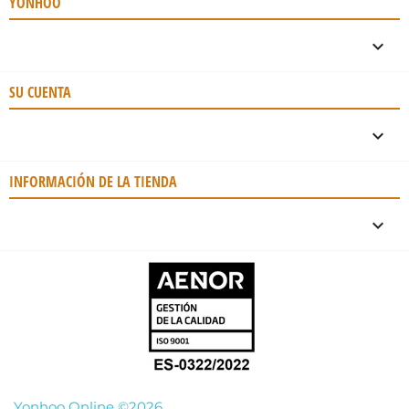
YONHOO

SU CUENTA

INFORMACIÓN DE LA TIENDA
keyboard_arrow_down
Yonhoo Online ©2026