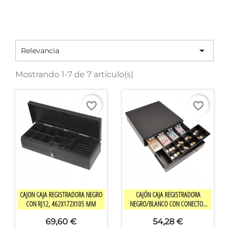

Relevancia
Mostrando 1-7 de 7 artículo(s)
favorite_border
favorite_border


Vista rápida
Vista rápida
CAJON CAJA REGISTRADORA NEGRO
CAJÓN CAJA REGISTRADORA
CON RJ12, 462X172X105 MM
NEGRO/BLANCO CON CONECTOR
CRISTAL
69,60 €
54,28 €