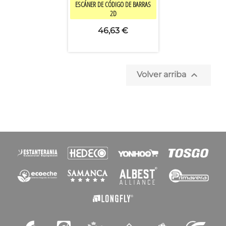

Vista rápida
ESCÁNER DE CÓDIGO DE BARRAS
2D
46,63 €

Volver arriba
×
Crear lista de deseos
Nombre de la lista de deseos
Cancelar
Crear lista de deseos