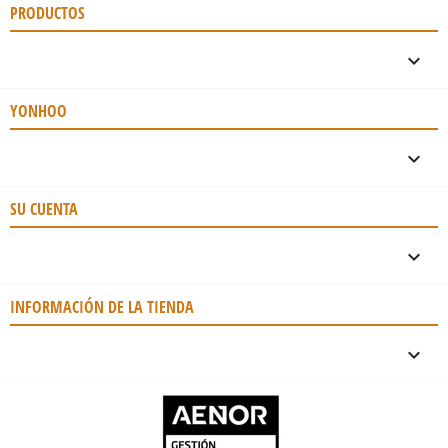
PRODUCTOS

YONHOO

SU CUENTA

INFORMACIÓN DE LA TIENDA
keyboard_arrow_down