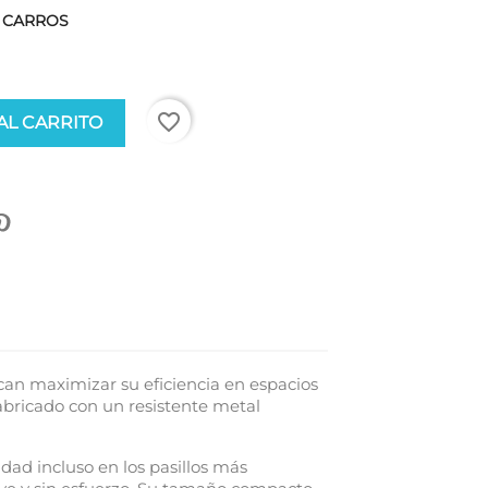
5 CARROS
favorite_border
AL CARRITO
can maximizar su eficiencia en espacios
Fabricado con un resistente metal
dad incluso en los pasillos más