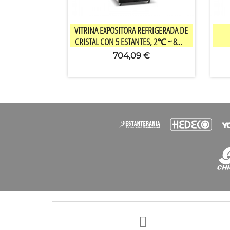

Vista rápida
VITRINA EXPOSITORA REFRIGERADA DE
CRISTAL CON 5 ESTANTES, 2℃ ~ 8℃,
220V/50HZ, 595*580*1940MM
704,09 €