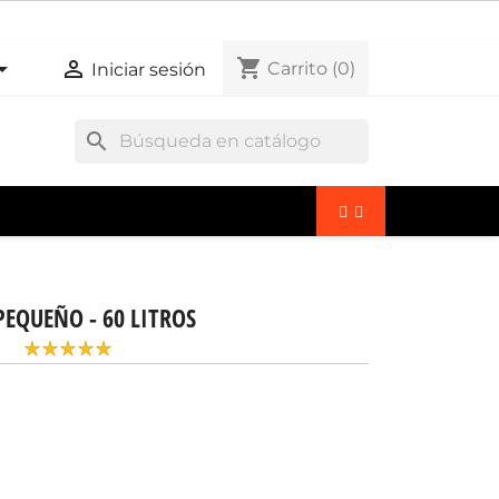
shopping_cart


Carrito
(0)
Iniciar sesión
search
EQUEÑO - 60 LITROS