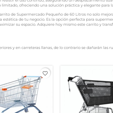
a resistir el uso continuo, asegurando un desplazamiento su
 limitado, ofreciendo una solución práctica y elegante para l
arrito de Supermercado Pequeño de 60 Litros no solo mejora
la estética de tu negocio. Es la opción perfecta para superm
ximizar su espacio. Adquiere hoy mismo este carrito y trans
riores y en carreteras llanas, de lo contrario se dañarán las r
favorite_border