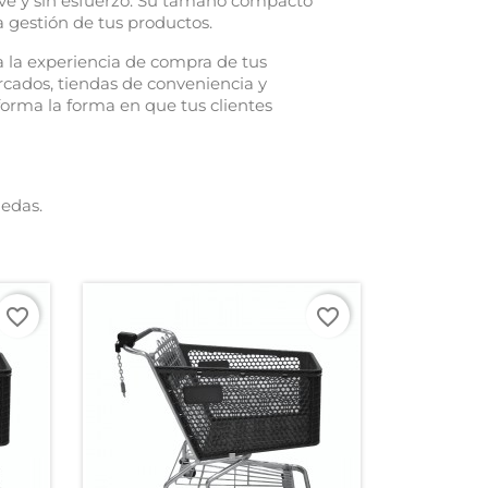
ave y sin esfuerzo. Su tamaño compacto
a gestión de tus productos.
 la experiencia de compra de tus
ercados, tiendas de conveniencia y
forma la forma en que tus clientes
uedas.
favorite_border
favorite_border