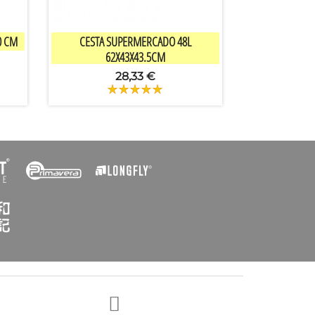

Vista rápida
0 CM
CESTA SUPERMERCADO 48L
62X43X43.5CM
28,33 €