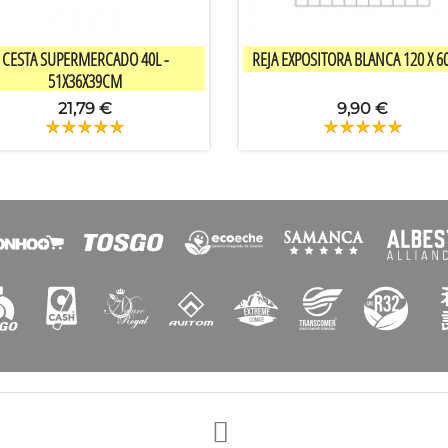


Vista rápida
Vista rápida
CESTA SUPERMERCADO 40L -
REJA EXPOSITORA BLANCA 120 X 6
51X36X39CM
21,79 €
9,90 €