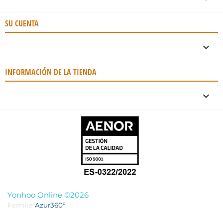
SU CUENTA

INFORMACIÓN DE LA TIENDA
keyboard_arrow_down
Yonhoo Online ©2026
Familia
Azur360º