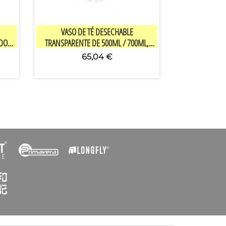

Vista rápida
VASO DE TÉ DESECHABLE
NDO
TRANSPARENTE DE 500ML / 700ML,
O,
FONDO PLANO, 90MM DE DIÁMETRO,
65,04 €
500UDS/CAJA PARA BEBIDAS