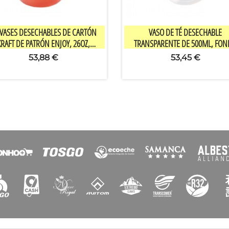


Vista rápida
Vista rápida
VASES DESECHABLES DE CARTÓN
VASO DE TÉ DESECHABLE
KRAFT DE PATRÓN ENJOY, 26OZ,
TRANSPARENTE DE 500ML, FO
500UDS/CAJA MULTIUSOS PARA
REDONDO, 90MM DE DIÁMETR
53,88 €
53,45 €
IDA PARA LLEVAR, CAJA DE RAMEN
500UDS/CAJA PARA BEBIDAS