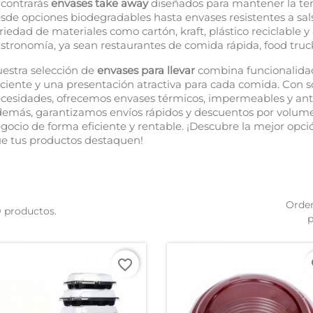
contrarás
envases take away
diseñados para mantener la tem
sde opciones biodegradables hasta envases resistentes a sa
riedad de materiales como cartón, kraft, plástico reciclable y
stronomía, ya sean restaurantes de comida rápida, food truck
estra selección de
envases para llevar
combina funcionalidad
iciente y una presentación atractiva para cada comida. Con 
cesidades, ofrecemos envases térmicos, impermeables y antig
emás, garantizamos envíos rápidos y descuentos por volum
gocio de forma eficiente y rentable. ¡Descubre la mejor opci
e tus productos destaquen!
Orde
 productos.
p
favorite_border
fa