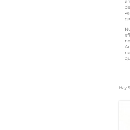
en
de
va
ga
Nu
ef
ne
Ad
ne
qu
Hay 9