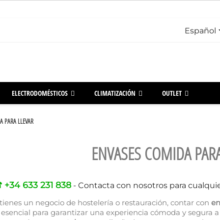
Español
ELECTRODOMÉSTICOS
CLIMATIZACIÓN
OUTLET
A PARA LLEVAR
ENVASES COMIDA PARA
 +34 633 231 838
- Contacta con nosotros para cualqui
 tienes un negocio de hostelería o restauración, contar con
en
 esencial para garantizar una experiencia cómoda y segura a 