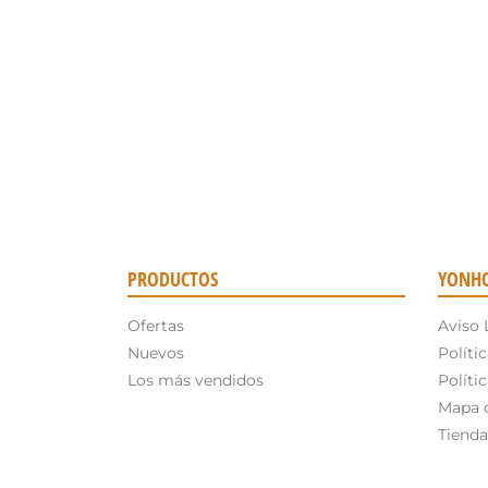
PRODUCTOS
YONH
Ofertas
Aviso 
Nuevos
Políti
Los más vendidos
Políti
Mapa d
Tienda