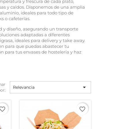
peratura y frescura de cada plato,
lsas y caldos. Disponemos de una amplia
 aluminio, ideales para todo tipo de
s o cafeterías.
 y diseño, asegurando un transporte
soluciones adaptadas a diferentes
rasa, ideales para delivery y take away.
en para que puedas abastecer tu
ón para tus envases de hostelería y haz
nar

Relevancia
or:
vorite_border
favorite_border