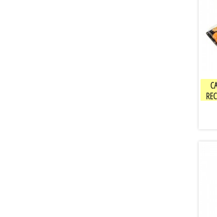
CA
REC
TRANSP
P