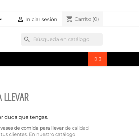
shopping_cart


Carrito
(0)
Iniciar sesión
search
 LLEVAR
er duda que tengas.
vases de comida para llevar
de calidad
tus clientes. En nuestro catálogo