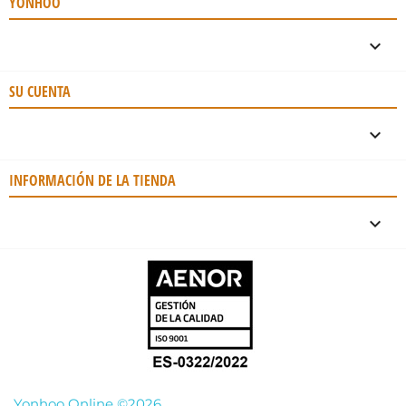
YONHOO

SU CUENTA

INFORMACIÓN DE LA TIENDA
keyboard_arrow_down
Yonhoo Online ©2026