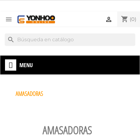
shopping_cart


(0)
search
MENU
AMASADORAS
AMASADORAS