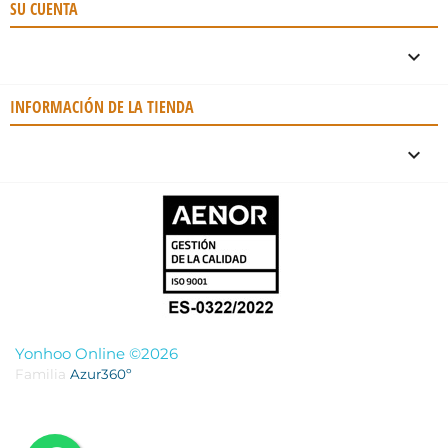
SU CUENTA

INFORMACIÓN DE LA TIENDA
keyboard_arrow_down
Yonhoo Online ©2026
Familia
Azur360º