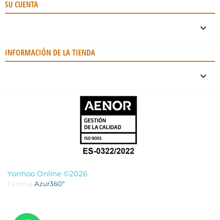
SU CUENTA

INFORMACIÓN DE LA TIENDA
keyboard_arrow_down
Yonhoo Online ©2026
Familia
Azur360º