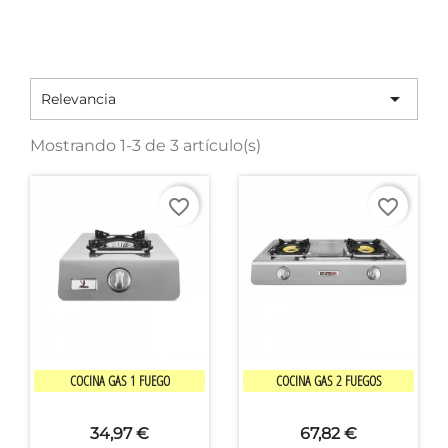

Relevancia
Mostrando 1-3 de 3 artículo(s)
favorite_border
favorite_border


Vista rápida
Vista rápida
COCINA GAS 1 FUEGO
COCINA GAS 2 FUEGOS
34,97 €
67,82 €