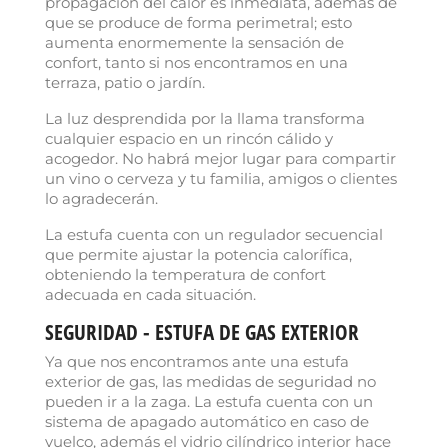
propagación del calor es inmediata, además de
que se produce de forma perimetral; esto
aumenta enormemente la sensación de
confort, tanto si nos encontramos en una
terraza, patio o jardín.
La luz desprendida por la llama transforma
cualquier espacio en un rincón cálido y
acogedor. No habrá mejor lugar para compartir
un vino o cerveza y tu familia, amigos o clientes
lo agradecerán.
La estufa cuenta con un regulador secuencial
que permite ajustar la potencia calorífica,
obteniendo la temperatura de confort
adecuada en cada situación.
SEGURIDAD - ESTUFA DE GAS EXTERIOR
Ya que nos encontramos ante una estufa
×
Crear lista de deseos
exterior de gas, las medidas de seguridad no
pueden ir a la zaga. La estufa cuenta con un
sistema de apagado automático en caso de
vuelco, además el vidrio cilíndrico interior hace
Nombre de la lista de deseos