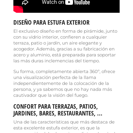
DISEÑO PARA ESTUFA EXTERIOR
El exclusivo diseño en forma de pirámide, junto
con su vidrio interior, confieren a cualquier
terraza, patio o jardín, un aire elegante y
acogedor. Además, gracias a su fabricación en
acero y aluminio, está preparada para soportar
las más duras inclemencias del tiempo.
Su forma, completamente abierta 360º, ofrece
una visualización perfecta de la llama
independientemente de la colocación de la
persona, y ya sabemos que no hay nada más
cautivador que la visión del fuego.
CONFORT PARA TERRAZAS, PATIOS,
JARDINES, BARES, RESTAURANTES, ...
Una de las características que más destaca de
esta excelente estufa exterior, es que la