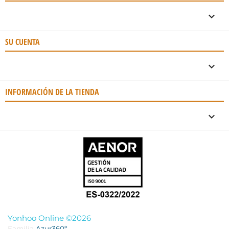

SU CUENTA

INFORMACIÓN DE LA TIENDA
keyboard_arrow_down
Yonhoo Online ©2026
Familia
Azur360º