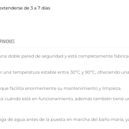
xtenderse de 3 a 7 días
PINIONES
na doble pared de seguridad y está completamente fabricad
r una temperatura estable entre 30ºC y 90ºC, ofreciendo un
 que facilita enormemente su mantenimiento y limpieza.
ca cuándo está en funcionamiento, además también tiene un g
ear lista de deseos
ga de agua antes de la puesta en marcha del baño maría, ya