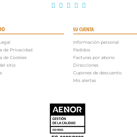
OO
SU CUENTA
Legal
Información personal
ca de Privacidad
Pedidos
ca de Cookies
Facturas por abono
el sitio
Direcciones
s
Cupones de descuento
Mis alertas