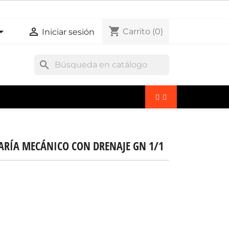
shopping_cart


Carrito
(0)
Iniciar sesión
search
RÍA MECÁNICO CON DRENAJE GN 1/1