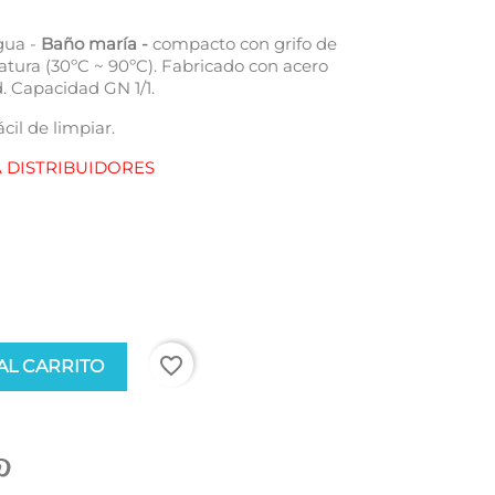
gua -
Baño maría -
compacto con grifo de
atura (30ºC ~ 90ºC). Fabricado con acero
d. Capacidad GN 1/1.
il de limpiar.
A DISTRIBUIDORES
favorite_border
AL CARRITO