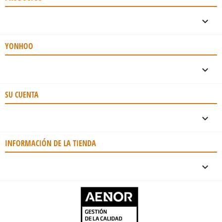

YONHOO

SU CUENTA

INFORMACIÓN DE LA TIENDA
keyboard_arrow_down