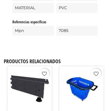
MATERIAL
PVC
Referencias específicas
Mpn
7085
PRODUCTOS RELACIONADOS
favorite_border
favorite_border