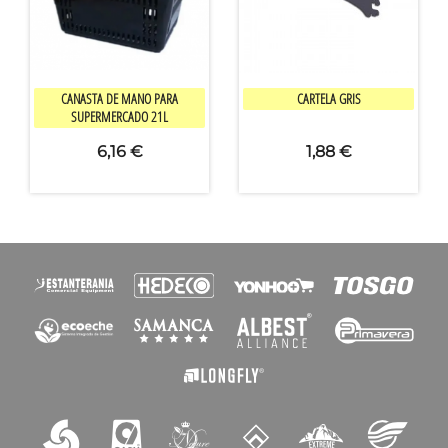


Vista rápida
Vista rápida
CANASTA DE MANO PARA
CARTELA GRIS
SUPERMERCADO 21L
6,16 €
1,88 €