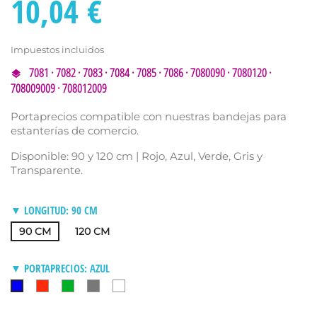
10,04 €
Impuestos incluidos
7081 · 7082 · 7083 · 7084 · 7085 · 7086 · 7080090 · 7080120 ·
708009009 · 708012009
Portaprecios compatible con nuestras bandejas para
estanterías de comercio.
Disponible: 90 y 120 cm | Rojo, Azul, Verde, Gris y
Transparente.
▼ LONGITUD: 90 CM
90 CM
120 CM
▼ PORTAPRECIOS: AZUL
ROJO
VERDE
GRIS
TRANSPARENTE
AZUL