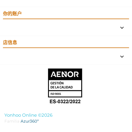
你的账户

店信息
keyboard_arrow_down
Yonhoo Online ©2026
Familia
Azur360º